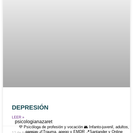
DEPRESIÓN
LEER »
psicologianazaret
💜 Psicóloga de profesión y vocación 👥 Infanto-juvenil, adultos,
parejas 🌌Trauma, apego y EMDR 📍Santander y Online
12 de April de 2026